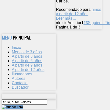
Caribe.
Recomendado para
niños
a partir de 12 años
Leer más ...
«
Inicio
Anterior
1
2
3
Siguiente
Fin
Página 1 de 3
MENU
PRINCIPAL
Inicio
Menos de 3 años
A partir de 3 años
A partir de 6 años
A partir de 9 años
A partir de 12 años
Ilustradores
Autores
Contacto
Buscador