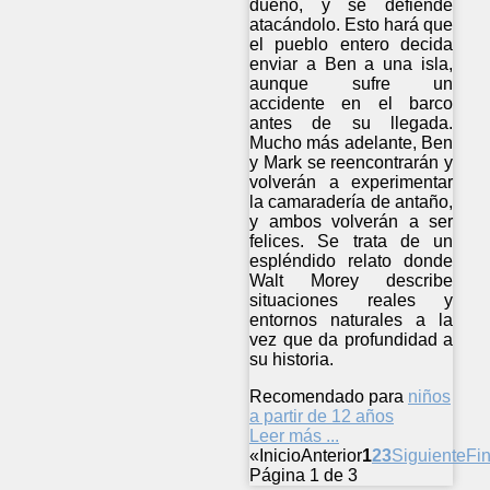
dueño, y se defiende
atacándolo. Esto hará que
el pueblo entero decida
enviar a Ben a una isla,
aunque sufre un
accidente en el barco
antes de su llegada.
Mucho más adelante, Ben
y Mark se reencontrarán y
volverán a experimentar
la camaradería de antaño,
y ambos volverán a ser
felices. Se trata de un
espléndido relato donde
Walt Morey describe
situaciones reales y
entornos naturales a la
vez que da profundidad a
su historia.
Recomendado para
niños
a partir de 12 años
Leer más ...
«
Inicio
Anterior
1
2
3
Siguiente
Fin
Página 1 de 3