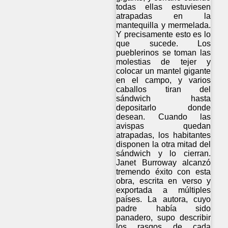
todas ellas estuviesen
atrapadas en la
mantequilla y mermelada.
Y precisamente esto es lo
que sucede. Los
pueblerinos se toman las
molestias de tejer y
colocar un mantel gigante
en el campo, y varios
caballos tiran del
sándwich hasta
depositarlo donde
desean. Cuando las
avispas quedan
atrapadas, los habitantes
disponen la otra mitad del
sándwich y lo cierran.
Janet Burroway alcanzó
tremendo éxito con esta
obra, escrita en verso y
exportada a múltiples
países. La autora, cuyo
padre había sido
panadero, supo describir
los rasgos de cada