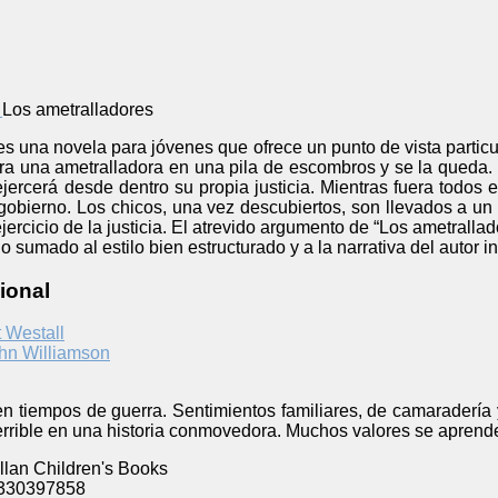
Los ametralladores
es una novela para jóvenes que ofrece un punto de vista particul
a una ametralladora en una pila de escombros y se la queda. J
jercerá desde dentro su propia justicia. Mientras fuera todos 
gobierno. Los chicos, una vez descubiertos, son llevados a un 
ejercicio de la justicia. El atrevido argumento de “Los ametrallad
 sumado al estilo bien estructurado y a la narrativa del autor in
ional
 Westall
hn Williamson
 en tiempos de guerra. Sentimientos familiares, de camaraderí
terrible en una historia conmovedora. Muchos valores se aprend
lan Children's Books
330397858