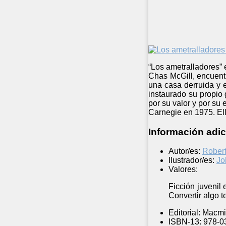
“Los ametralladores” 
Chas McGill, encuentr
una casa derruida y e
instaurado su propio 
por su valor y por su 
Carnegie en 1975. Ello
Información adic
Autor/es:
Robert
Ilustrador/es:
Jo
Valores:
Ficción juvenil
Convertir algo 
Editorial:
Macmil
ISBN-13:
978-0