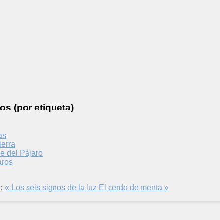
os (por etiqueta)
as
ierra
le del Pájaro
aros
:
« Los seis signos de la luz
El cerdo de menta »