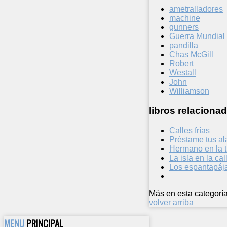
ametralladores
machine
gunners
Guerra Mundial
pandilla
Chas McGill
Robert
Westall
John
Williamson
libros relacionad
Calles frías
Préstame tus al
Hermano en la t
La isla en la cal
Los espantapáj
Más en esta categoría
volver arriba
MENU
PRINCIPAL