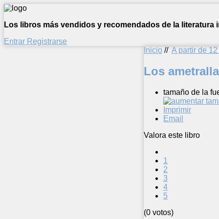
Los libros más vendidos y recomendados de la literatura in
Entrar
Registrarse
Inicio
//
A partir de 1
Los ametrall
tamaño de la fu
Imprimir
Email
Valora este libro
1
2
3
4
5
(0 votos)