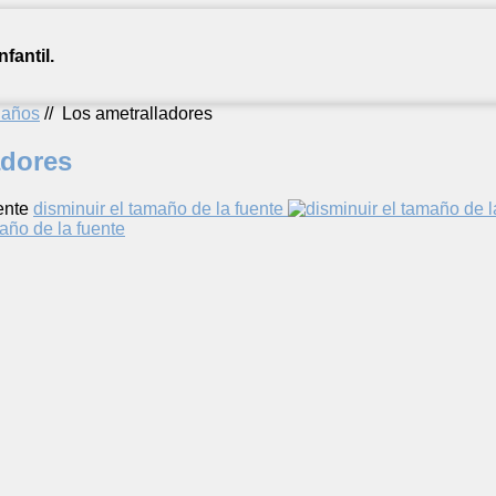
fantil.
2 años
//
Los ametralladores
adores
ente
disminuir el tamaño de la fuente