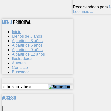
Recomendado para
M
Leer más ...
MENU
PRINCIPAL
Inicio
Menos de 3 años
A partir de 3 años
A partir de 6 años
A partir de 9 años
A partir de 12 años
Ilustradores
Autores
Contacto
Buscador
ACCESO