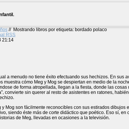
fantil.
años
//
Mostrando libros por etiqueta: bordado polaco
anal RSS
3 21:14
ual a menudo no tiene éxito efectuando sus hechizos. En sus a
dos muestra cómo Meg y Mog se despiertan en medio de la noche
dose de forma atropellada, llegan a la fiesta, donde las cosas
, convierte sin querer al resto de asistentes en ratones, habi
hechizo.
 y Mog son fácilmente reconocibles con sus estirados dibujos 
ivo, siendo éste más de corte didáctico que poético. Eso sí, en
historias de Meg, llevadas en ocasiones a la televisión.