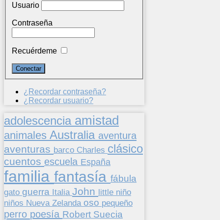
Usuario
Contraseña
Recuérdeme
¿Recordar contraseña?
¿Recordar usuario?
amistad
adolescencia
Australia
animales
aventura
clásico
aventuras
barco
Charles
cuentos
escuela
España
familia
fantasía
fábula
John
guerra
gato
Italia
little
niño
oso
niños
pequeño
Nueva Zelanda
perro
poesía
Suecia
Robert