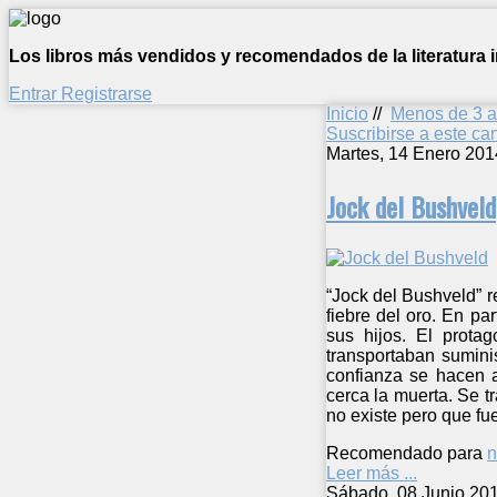
Los libros más vendidos y recomendados de la literatura in
Entrar
Registrarse
Inicio
//
Menos de 3 
Suscribirse a este c
Martes, 14 Enero 201
Jock del Bushveld
“Jock del Bushveld” r
fiebre del oro. En pa
sus hijos. El prot
transportaban sumini
confianza se hacen 
cerca la muerta. Se 
no existe pero que fue
Recomendado para
n
Leer más ...
Sábado, 08 Junio 20