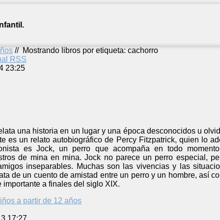
fantil.
años
//
Mostrando libros por etiqueta: cachorro
anal RSS
4 23:25
elata una historia en un lugar y una época desconocidos u olvid
rte es un relato autobiográfico de Percy Fitzpatrick, quien lo 
agonista es Jock, un perro que acompaña en todo momento
stros de mina en mina. Jock no parece un perro especial, p
amigos inseparables. Muchas son las vivencias y las situa
trata de un cuento de amistad entre un perro y un hombre, así
 importante a finales del siglo XIX.
iños a partir de 12 años
13 17:27