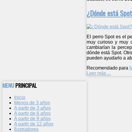
¿Dónde está Spo
El perro Spot es el 
muy curioso y muy qu
cambiarían la percep
dónde está Spot. Otr
pueden ayudarlo a abr
Recomendado para
M
Leer más ...
MENU
PRINCIPAL
Inicio
Menos de 3 años
A partir de 3 años
A partir de 6 años
A partir de 9 años
A partir de 12 años
Ilustradores