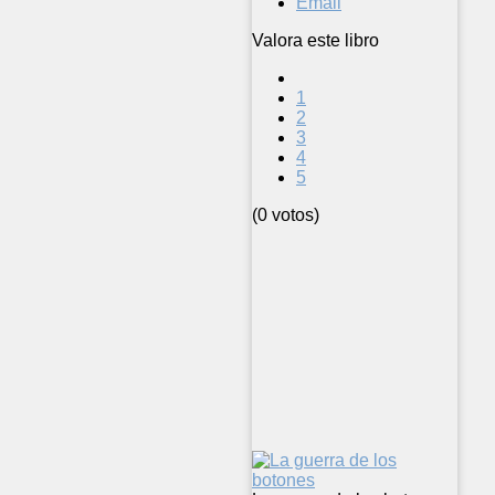
Email
Valora este libro
1
2
3
4
5
(0 votos)