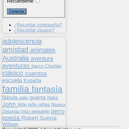
Recuérdeme
¿Recordar contraseña?
¿Recordar usuario?
adolescencia
amistad
animales
Australia
aventura
aventuras
barco
Charles
clásico
cuentos
escuela
España
familia
fantasía
fábula
guerra
gato
Italia
John
niños
little
niño
Nueva
perro
oso
pequeño
Zelanda
poesía
Suecia
Robert
William