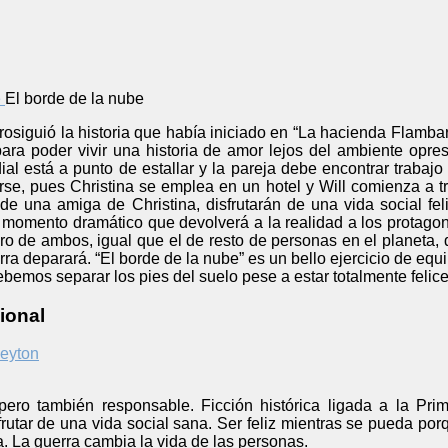
El borde de la nube
osiguió la historia que había iniciado en “La hacienda Flambar
para poder vivir una historia de amor lejos del ambiente opr
al está a punto de estallar y la pareja debe encontrar trabaj
arse, pues Christina se emplea en un hotel y Will comienza a 
 de una amiga de Christina, disfrutarán de una vida social fel
momento dramático que devolverá a la realidad a los protagonist
uro de ambos, igual que el de resto de personas en el planeta, 
ra deparará. “El borde de la nube” es un bello ejercicio de equil
emos separar los pies del suelo pese a estar totalmente felice
ional
eyton
pero también responsable. Ficción histórica ligada a la Pri
sfrutar de una vida social sana. Ser feliz mientras se pueda 
a. La guerra cambia la vida de las personas.