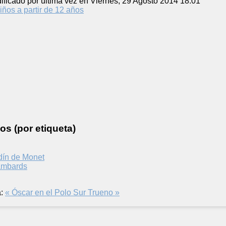
ificado por última vez en Viernes, 29 Agosto 2014 18:01
iños a partir de 12 años
os (por etiqueta)
rdín de Monet
ambards
:
« Óscar en el Polo Sur
Trueno »