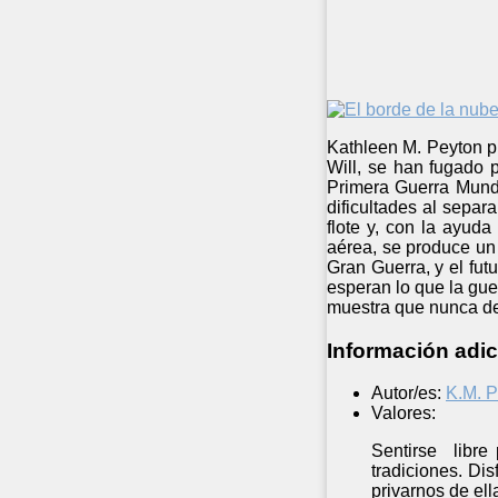
Kathleen M. Peyton pr
Will, se han fugado 
Primera Guerra Mundi
dificultades al separ
flote y, con la ayuda
aérea, se produce un 
Gran Guerra, y el fut
esperan lo que la guer
muestra que nunca deb
Información adic
Autor/es:
K.M. P
Valores:
Sentirse libre 
tradiciones. Di
privarnos de ell