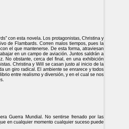
ds” con esta novela. Los protagonistas, Christina y
esivo de Flambards. Corren malos tiempos, pues la
o con el que mantenerse. De esta forma, atraviesan
trabajar en un campo de aviación. Juntos saldrán a
iz. No obstante, cerca del final, en una exhibición
as. Christina y Will se casan justo al inicio de la
da un giro radical. El ambiente se enrarece y todos
ibrio entre realismo y diversión, y en el cual se nos
s.
mera Guerra Mundial. No sentirse frenado por las
porque en cualquier momento cualquier suceso puede