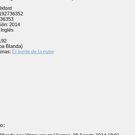
xford
192736352
36353
ión:
2014
Inglés
192
pa Blanda)
inas:
El borde de la nube
o::