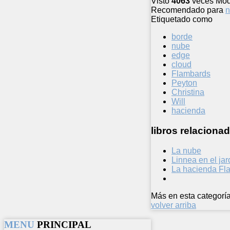
Visto
4063
veces
Mod
Recomendado para
n
Etiquetado como
borde
nube
edge
cloud
Flambards
Peyton
Christina
Will
hacienda
libros relacionad
La nube
Linnea en el ja
La hacienda Fl
Más en esta categoría
volver arriba
MENU
PRINCIPAL