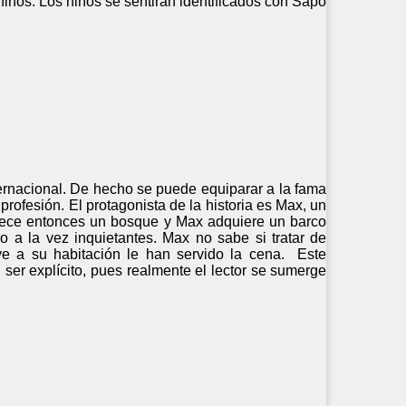
 finos. Los niños se sentirán identificados con Sapo
nternacional. De hecho se puede equiparar a la fama
ofesión. El protagonista de la historia es Max, un
crece entonces un bosque y Max adquiere un barco
o a la vez inquietantes. Max no sabe si tratar de
lve a su habitación le han servido la cena. Este
 ser explícito, pues realmente el lector se sumerge