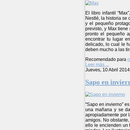
El libro infantil “M
Nestlé, la historia s
y el pequeño protago
previsto, y Max tiene
pronto el pequeño a
encontrar tu lugar 
delicado, lo cual le 
deben mucho a las ti
Recomendado para
n
Leer más ...
Jueves, 10 Abril 2014
Sapo en invier
“Sapo en invierno” es
una mañana y se da 
apropiadamente por la
amigos. No obstante, 
ello le encienden un