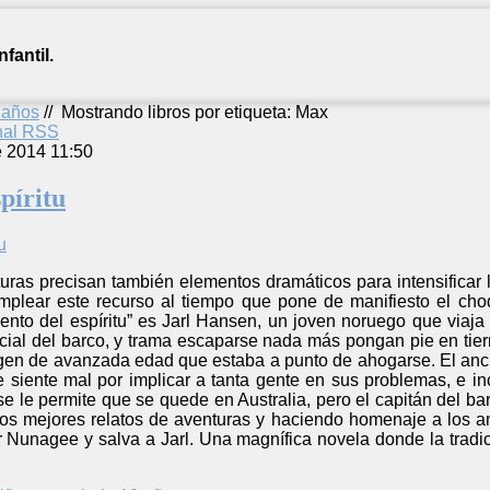
fantil.
2 años
//
Mostrando libros por etiqueta: Max
anal RSS
e 2014 11:50
spíritu
uras precisan también elementos dramáticos para intensificar 
lear este recurso al tiempo que pone de manifiesto el choqu
iento del espíritu” es Jarl Hansen, un joven noruego que viaj
cial del barco, y trama escaparse nada más pongan pie en tier
igen de avanzada edad que estaba a punto de ahogarse. El anc
e siente mal por implicar a tanta gente en sus problemas, e 
 se le permite que se quede en Australia, pero el capitán del ba
os mejores relatos de aventuras y haciendo homenaje a los ance
 Nunagee y salva a Jarl. Una magnífica novela donde la tradic