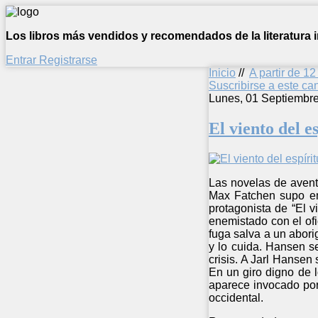
Los libros más vendidos y recomendados de la literatura in
Entrar
Registrarse
Inicio
//
A partir de 1
Suscribirse a este c
Lunes, 01 Septiembr
El viento del e
Las novelas de avent
Max Fatchen supo emp
protagonista de “El v
enemistado con el ofi
fuga salva a un abor
y lo cuida. Hansen s
crisis. A Jarl Hansen
En un giro digno de l
aparece invocado por
occidental.