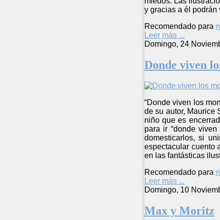
miedos. Las ilustracio
y gracias a él podrán
Recomendado para
n
Leer más ...
Domingo, 24 Noviemb
Donde viven lo
“Donde viven los mons
de su autor, Maurice 
niño que es encerrad
para ir “donde viven
domesticarlos, si un
espectacular cuento a
en las fantásticas il
Recomendado para
n
Leer más ...
Domingo, 10 Noviemb
Max y Moritz