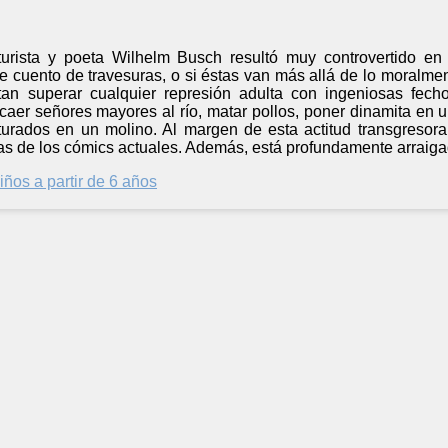
aturista y poeta Wilhelm Busch resultó muy controvertido en 
e cuento de travesuras, o si éstas van más allá de lo moralmen
tan superar cualquier represión adulta con ingeniosas fec
caer señores mayores al río, matar pollos, poner dinamita en u
iturados en un molino. Al margen de esta actitud transgresora
s de los cómics actuales. Además, está profundamente arraigado 
iños a partir de 6 años