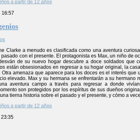
iños a partir de 12 años
4 16:57
genios
ne Clarke a menudo es clasificada como una aventura curiosa c
 pasado con el presente. El protagonista es Max, un niño de oc
 desván de su nuevo hogar descubre a doce soldados que c
os están obsesionados en regresar a su hogar original, la casa 
s. Otra amenaza que aparece para los doces es el interés que 
ecio elevado. Max y su hermana se enfrentarán a su hermano m
na aventura campo a través para regresar a donde vivían
omento son protegidos por los espíritus de sus dueños origina
 una tierna historia sobre el pasado y el presente, y cómo a vec
iños a partir de 12 años
 23:35