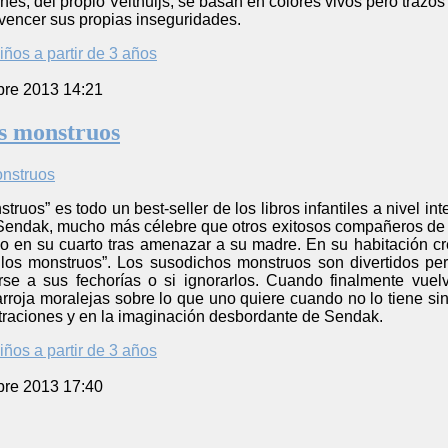
nes, del propio Velthuijs, se basan en colores vivos pero trazos
 vencer sus propias inseguridades.
iños a partir de 3 años
re 2013 14:21
s monstruos
truos” es todo un best-seller de los libros infantiles a nivel i
Sendak, mucho más célebre que otros exitosos compañeros de pr
o en su cuarto tras amenazar a su madre. En su habitación 
 los monstruos”. Los susodichos monstruos son divertidos per
irse a sus fechorías o si ignorarlos. Cuando finalmente vue
rroja moralejas sobre lo que uno quiere cuando no lo tiene sin
ustraciones y en la imaginación desbordante de Sendak.
iños a partir de 3 años
re 2013 17:40