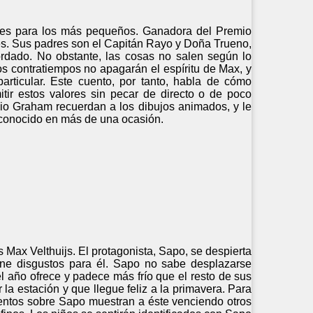
éroes para los más pequeños. Ganadora del Premio
oes. Sus padres son el Capitán Rayo y Doña Trueno,
ordado. No obstante, las cosas no salen según lo
os contratiempos no apagarán el espíritu de Max, y
rticular. Este cuento, por tanto, habla de cómo
ir estos valores sin pecar de directo o de poco
opio Graham recuerdan a los dibujos animados, y le
econocido en más de una ocasión.
 Max Velthuijs. El protagonista, Sapo, se despierta
one disgustos para él. Sapo no sabe desplazarse
l año ofrece y padece más frío que el resto de sus
a estación y que llegue feliz a la primavera. Para
uentos sobre Sapo muestran a éste venciendo otros