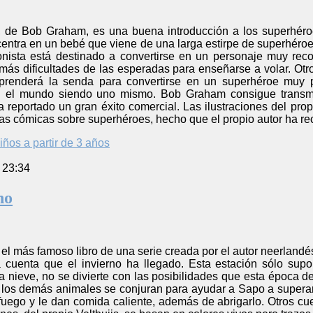
ax”, de Bob Graham, es una buena introducción a los superh
e centra en un bebé que viene de una larga estirpe de superhér
nista está destinado a convertirse en un personaje muy rec
 más dificultades de las esperadas para enseñarse a volar. Otr
prenderá la senda para convertirse en un superhéroe muy pa
en el mundo siendo uno mismo. Bob Graham consigue transmit
ha reportado un gran éxito comercial. Las ilustraciones del pr
ras cómicas sobre superhéroes, hecho que el propio autor ha r
iños a partir de 3 años
 23:34
no
 el más famoso libro de una serie creada por el autor neerlandés
cuenta que el invierno ha llegado. Esta estación sólo sup
 nieve, no se divierte con las posibilidades que esta época de
los demás animales se conjuran para ayudar a Sapo a superar l
 fuego y le dan comida caliente, además de abrigarlo. Otros c