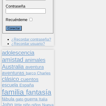
Contraseña
Recuérdeme
¿Recordar contraseña?
¿Recordar usuario?
adolescencia
amistad
animales
Australia
aventura
aventuras
barco
Charles
clásico
cuentos
escuela
España
familia
fantasía
fábula
guerra
gato
Italia
John
niños
little
niño
Nueva