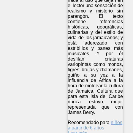
nada al uso que dejan en
el lector una sensación de
realismo y misterio sin
parangón. El texto
contiene referencias
históricas, geográficas,
culinarias y del estilo de
vida de los jamaicanos; y
está aderezado con
estribillos y partes más
musicales. Y por él
desfilan criaturas
variopintas como monos,
tigres, brujas y chamanes,
guiño a su vez a la
influencia de África a la
hora de moldear la cultura
de Jamaica. Cultura que
para esta isla del Caribe
nunca estuvo mejor
representada que con
James Berry.
Recomendado para
niños
a partir de 6 años