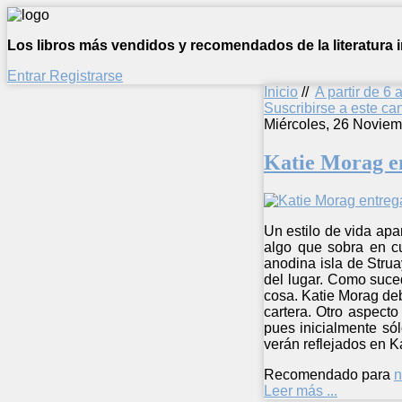
Los libros más vendidos y recomendados de la literatura in
Entrar
Registrarse
Inicio
//
A partir de 6 
Suscribirse a este c
Miércoles, 26 Noviem
Katie Morag en
Un estilo de vida apa
algo que sobra en cu
anodina isla de Strua
del lugar. Como suce
cosa. Katie Morag de
cartera. Otro aspect
pues inicialmente só
verán reflejados en K
Recomendado para
n
Leer más ...