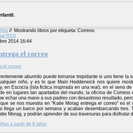
fantil.
años
//
Mostrando libros por etiqueta: Correos
anal RSS
bre 2014 16:44
trega el correo
rentemente aburrido puede tornarse trepidante si uno tiene la 
alquier niño, y es lo que Mairi Hedderwick nos quiere mostr
y, en Escocia (isla fictica inspirada en una real), en el seno 
de en lugares tan apartados del mundo, la oficina de Correos
be echar una mano a sus padres con desastroso resultado, pero
o que se nos muestra en “Katie Morag entrega el correo” es el
lo llega un barco por semana y acaban desembarcando tres. T
atie Morag, y podrán aprender de sus travesuras para disfrutar d
iños a partir de 6 años