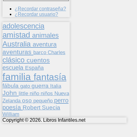
¿Recordar contraseña?
¿Recordar usuario?
adolescencia
amistad
animales
Australia
aventura
aventuras
barco
Charles
clásico
cuentos
escuela
España
familia
fantasía
fábula
guerra
gato
Italia
John
niños
little
niño
Nueva
perro
oso
pequeño
Zelanda
poesía
Suecia
Robert
William
Copyright © 2026. Libros Infantiles.net