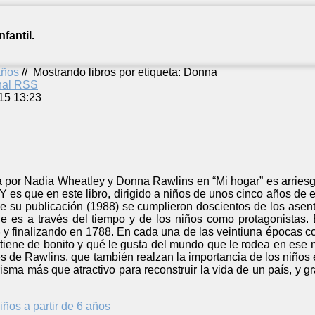
fantil.
años
//
Mostrando libros por etiqueta: Donna
anal RSS
15 13:23
por Nadia Wheatley y Donna Rawlins en “Mi hogar” es arriesgad
Y es que en este libro, dirigido a niños de unos cinco años de e
de su publicación (1988) se cumplieron doscientos de los asent
 es a través del tiempo y de los niños como protagonistas. El
 finalizando en 1788. En cada una de las veintiuna épocas con
 tiene de bonito y qué le gusta del mundo que le rodea en ese
es de Rawlins, que también realzan la importancia de los niños e
risma más que atractivo para reconstruir la vida de un país, y g
iños a partir de 6 años