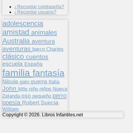
¿Recordar contraseña?
¿Recordar usuario?
adolescencia
amistad
animales
Australia
aventura
aventuras
barco
Charles
clásico
cuentos
escuela
España
familia
fantasía
fábula
guerra
gato
Italia
John
niños
little
niño
Nueva
perro
oso
pequeño
Zelanda
poesía
Suecia
Robert
William
Copyright © 2026. Libros Infantiles.net