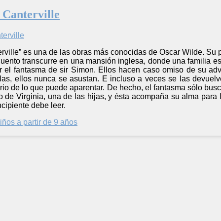
 Canterville
rville” es una de las obras más conocidas de Oscar Wilde. Su p
l cuento transcurre en una mansión inglesa, donde una familia es
r el fantasma de sir Simon. Ellos hacen caso omiso de su adv
elas, ellos nunca se asustan. E incluso a veces se las devuel
io de lo que puede aparentar. De hecho, el fantasma sólo busca
o de Virginia, una de las hijas, y ésta acompaña su alma para 
ncipiente debe leer.
iños a partir de 9 años