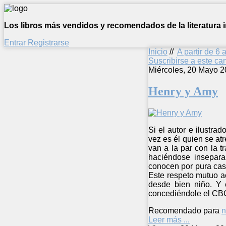
Los libros más vendidos y recomendados de la literatura in
Entrar
Registrarse
Inicio
//
A partir de 6 
Suscribirse a este c
Miércoles, 20 Mayo 2
Henry y Amy
Si el autor e ilustra
vez es él quien se at
van a la par con la 
haciéndose inseparab
conocen por pura casu
Este respeto mutuo a
desde bien niño. Y 
concediéndole el CBC
Recomendado para
n
Leer más ...