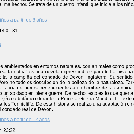
a al malhechor. Se trata de un cuento infantil que inicia a los niñ
iños a partir de 6 años
14 01:31
a
tos ambientados en entornos naturales, con animales como prot
rka la nutria” es una novela imprescindible para ti. La histori
bita la campiña del condado de Devon, Inglaterra. Su sentido d
ero no todo es descripción de la belleza de la naturaleza. Ta
 jauría de perros pertenecientes a un hombre de la campiña.
mo un soldado en plena guerra. De hecho, esto es lo que querí
l ejército británico durante la Primera Guerra Mundial. El te
arles Tunnicliffe. De esta historia se realizó una adaptación c
el condado real de Devon.
iños a partir de 12 años
4 23:22