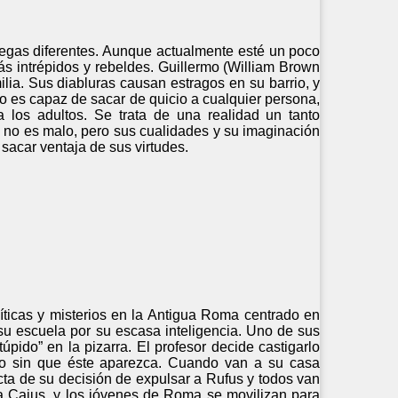
regas diferentes. Aunque actualmente esté un poco
ás intrépidos y rebeldes. Guillermo (William Brown
ilia. Sus diabluras causan estragos en su barrio, y
o es capaz de sacar de quicio a cualquier persona,
 los adultos. Se trata de una realidad un tanto
o no es malo, pero sus cualidades y su imaginación
sacar ventaja de sus virtudes.
olíticas y misterios en la Antigua Roma centrado en
u escuela por su escasa inteligencia. Uno de sus
pido” en la pizarra. El profesor decide castigarlo
tro sin que éste aparezca. Cuando van a su casa
cta de su decisión de expulsar a Rufus y todos van
a Caius, y los jóvenes de Roma se movilizan para