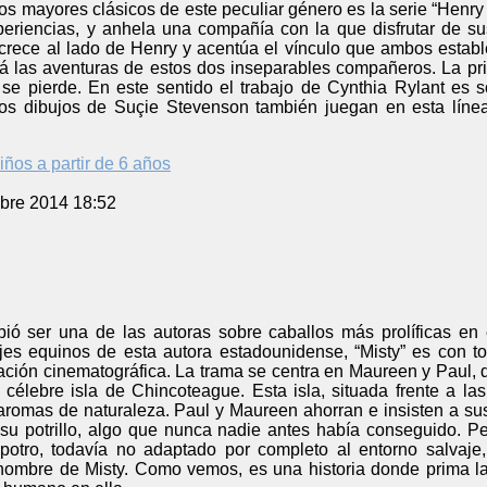
los mayores clásicos de este peculiar género es la serie “Hen
periencias, y anhela una compañía con la que disfrutar de su
crece al lado de Henry y acentúa el vínculo que ambos estab
ará las aventuras de estos dos inseparables compañeros. La p
e pierde. En este sentido el trabajo de Cynthia Rylant es so
Los dibujos de Suçie Stevenson también juegan en esta línea
iños a partir de 6 años
bre 2014 18:52
ió ser una de las autoras sobre caballos más prolíficas en e
es equinos de esta autora estadounidense, “Misty” es con t
ación cinematográfica. La trama se centra en Maureen y Paul,
 célebre isla de Chincoteague. Esta isla, situada frente a la
aromas de naturaleza. Paul y Maureen ahorran e insisten a s
su potrillo, algo que nunca nadie antes había conseguido. Pe
 potro, todavía no adaptado por completo al entorno salvaje
nombre de Misty. Como vemos, es una historia donde prima la 