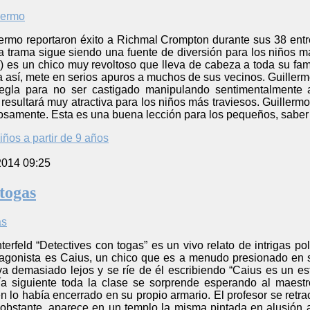
llermo reportaron éxito a Richmal Crompton durante sus 38 ent
a trama sigue siendo una fuente de diversión para los niños m
l) es un chico muy revoltoso que lleva de cabeza a toda su fam
a así, mete en serios apuros a muchos de sus vecinos. Guillerm
regla para no ser castigado manipulando sentimentalmente a
resultará muy atractiva para los niños más traviesos. Guillerm
hosamente. Esta es una buena lección para los pequeños, saber 
iños a partir de 9 años
2014 09:25
 togas
terfeld “Detectives con togas” es un vivo relato de intrigas p
tagonista es Caius, un chico que es a menudo presionado en s
 demasiado lejos y se ríe de él escribiendo “Caius es un estú
día siguiente toda la clase se sorprende esperando al maes
 lo había encerrado en su propio armario. El profesor se retra
obstante, aparece en un templo la misma pintada en alusión 