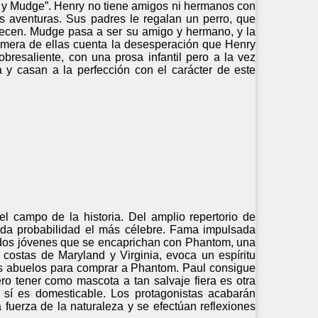
ry y Mudge”. Henry no tiene amigos ni hermanos con
s aventuras. Sus padres le regalan un perro, que
lecen. Mudge pasa a ser su amigo y hermano, y la
rimera de ellas cuenta la desesperación que Henry
bresaliente, con una prosa infantil pero a la vez
 y casan a la perfección con el carácter de este
l campo de la historia. Del amplio repertorio de
oda probabilidad el más célebre. Fama impulsada
 dos jóvenes que se encaprichan con Phantom, una
s costas de Maryland y Virginia, evoca un espíritu
us abuelos para comprar a Phantom. Paul consigue
ro tener como mascota a tan salvaje fiera es otra
, sí es domesticable. Los protagonistas acabarán
fuerza de la naturaleza y se efectúan reflexiones