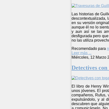
Las historias de Gui
descontextualizada, l
en su versión origina
aunque él no lo sient
y aun así se las ar
desfigurada pero que 
no las utiliza provec
Recomendado para
n
Leer más ...
Miércoles, 12 Marzo 
Detectives con
El libro de Henry Win
unos jóvenes. El pro
compañeros, Rufus, va
expulsándolo, y al 
descubren que alguien
a comunicárselo. No 