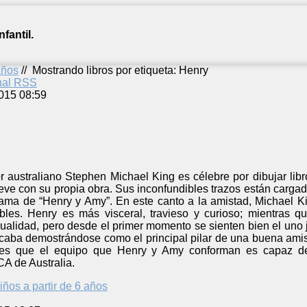
fantil.
años
//
Mostrando libros por etiqueta: Henry
anal RSS
015 08:59
dor australiano Stephen Michael King es célebre por dibujar libr
reve con su propia obra. Sus inconfundibles trazos están carga
trama de “Henry y Amy”. En este canto a la amistad, Michael
les. Henry es más visceral, travieso y curioso; mientras q
alidad, pero desde el primer momento se sienten bien el uno ju
caba demostrándose como el principal pilar de una buena amis
es que el equipo que Henry y Amy conforman es capaz de t
A de Australia.
iños a partir de 6 años