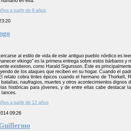
r humano en ella.
iños a partir de 9 años
23:20
ngo
rcarse al estilo de vida de este antiguo pueblo nórdico es leer 
anecer vikingo” es la primera entrega sobre estos bárbaros y m
ente existieron, como Harald Sigursson. Éste es principalment
yendo de los ataques que reciben en su hogar. Cuando el padre
El relato cobra tintes épicos cuando el hermano de Thorkell, Ra
atallas, naufragios, muertes y otros acontecimientos dignos de
elas históricas para jóvenes, y de entre ellas cabe destacar 
 lances.
iños a partir de 12 años
2014 09:26
 Guillermo