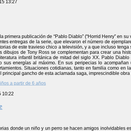
15 13:27
 la primera publicación de “Pablo Diablo” (“Horrid Henry” en su 
ntes entregas de la serie, que elevaron el número de ejemplare
torias de este travieso chico a televisión, y a que incluso teng
s dibujos de Tony Ross se complementan para crear una histor
literatura infantil británica de mitad del siglo XX. Pablo Diabl
o sus energías al máximo. En sus peripecias lo acompañan u
tamientos. Situaciones cotidianas, tanto en familia como en l
 el principal gancho de esta aclamada saga, imprescindible obra 
iños a partir de 6 años
5 10:22
e
orias donde un niño y un perro se hacen amigos inolvidables está