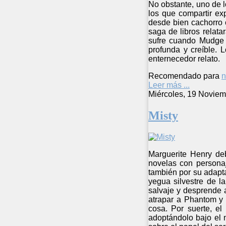
No obstante, uno de 
los que compartir ex
desde bien cachorro 
saga de libros relat
sufre cuando Mudge s
profunda y creíble. 
enternecedor relato.
Recomendado para
n
Leer más ...
Miércoles, 19 Noviem
Misty
Marguerite Henry deb
novelas con personaj
también por su adapt
yegua silvestre de la
salvaje y desprende 
atrapar a Phantom y 
cosa. Por suerte, el
adoptándolo bajo el 