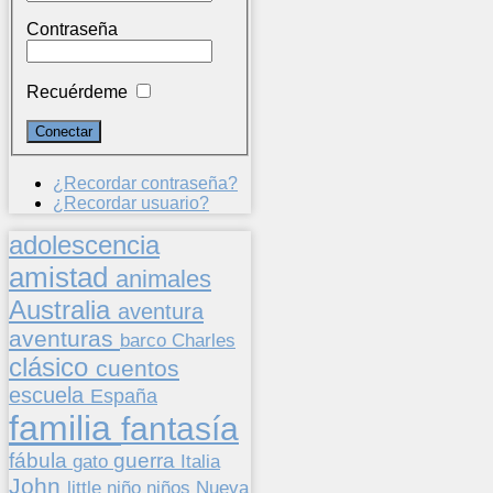
Contraseña
Recuérdeme
¿Recordar contraseña?
¿Recordar usuario?
adolescencia
amistad
animales
Australia
aventura
aventuras
barco
Charles
clásico
cuentos
escuela
España
familia
fantasía
fábula
guerra
gato
Italia
John
niños
little
niño
Nueva