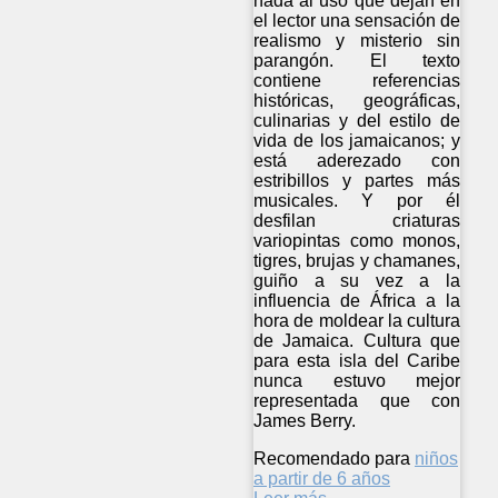
nada al uso que dejan en
el lector una sensación de
realismo y misterio sin
parangón. El texto
contiene referencias
históricas, geográficas,
culinarias y del estilo de
vida de los jamaicanos; y
está aderezado con
estribillos y partes más
musicales. Y por él
desfilan criaturas
variopintas como monos,
tigres, brujas y chamanes,
guiño a su vez a la
influencia de África a la
hora de moldear la cultura
de Jamaica. Cultura que
para esta isla del Caribe
nunca estuvo mejor
representada que con
James Berry.
Recomendado para
niños
a partir de 6 años