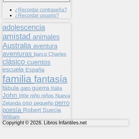
¿Recordar contraseña?
¿Recordar usuario?
adolescencia
amistad
animales
Australia
aventura
aventuras
barco
Charles
clásico
cuentos
escuela
España
familia
fantasía
fábula
guerra
gato
Italia
John
niños
little
niño
Nueva
perro
oso
pequeño
Zelanda
poesía
Suecia
Robert
William
Copyright © 2026. Libros Infantiles.net