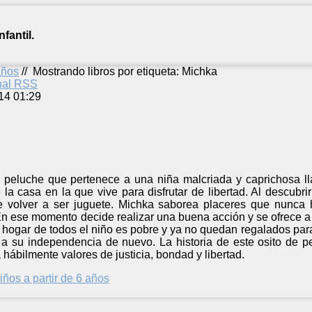
fantil.
años
//
Mostrando libros por etiqueta: Michka
anal RSS
14 01:29
peluche que pertenece a una niña malcriada y caprichosa lla
la casa en la que vive para disfrutar de libertad. Al descubr
e volver a ser juguete. Michka saborea placeres que nunca
n ese momento decide realizar una buena acción y se ofrece a a
 hogar de todos el niño es pobre y ya no quedan regalados par
r a su independencia de nuevo. La historia de este osito de 
 hábilmente valores de justicia, bondad y libertad.
iños a partir de 6 años