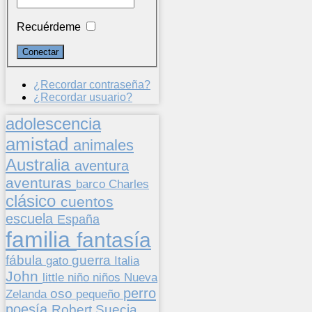
Recuérdeme
¿Recordar contraseña?
¿Recordar usuario?
adolescencia
amistad
animales
Australia
aventura
aventuras
barco
Charles
clásico
cuentos
escuela
España
familia
fantasía
fábula
guerra
gato
Italia
John
niños
little
niño
Nueva
perro
oso
pequeño
Zelanda
poesía
Suecia
Robert