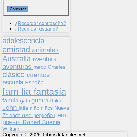
¿Recordar contraseña?
¿Recordar usuario?
adolescencia
amistad
animales
Australia
aventura
aventuras
barco
Charles
clásico
cuentos
escuela
España
familia
fantasía
fábula
guerra
gato
Italia
John
niños
little
niño
Nueva
perro
oso
pequeño
Zelanda
poesía
Suecia
Robert
William
Copyright © 2026. Libros Infantiles.net