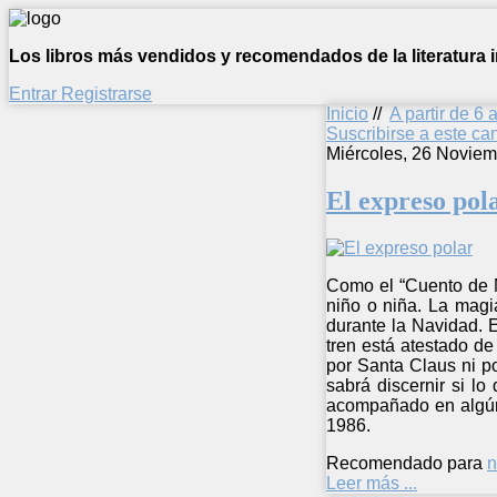
Los libros más vendidos y recomendados de la literatura in
Entrar
Registrarse
Inicio
//
A partir de 6 
Suscribirse a este c
Miércoles, 26 Noviem
El expreso pol
Como el “Cuento de N
niño o niña. La magi
durante la Navidad. E
tren está atestado de
por Santa Claus ni p
sabrá discernir si l
acompañado en algún 
1986.
Recomendado para
n
Leer más ...