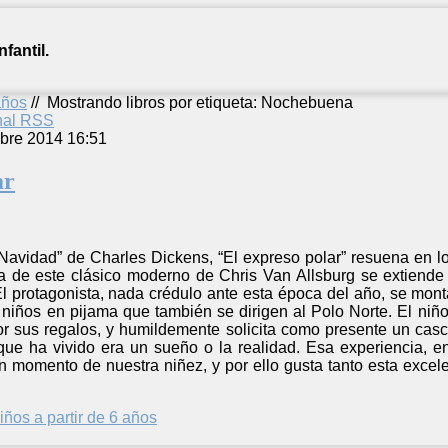
fantil.
años
//
Mostrando libros por etiqueta: Nochebuena
anal RSS
bre 2014 16:51
ar
avidad” de Charles Dickens, “El expreso polar” resuena en lo
a de este clásico moderno de Chris Van Allsburg se extiende 
l protagonista, nada crédulo ante esta época del año, se mont
 niños en pijama que también se dirigen al Polo Norte. El niño
or sus regalos, y humildemente solicita como presente un casc
o que ha vivido era un sueño o la realidad. Esa experiencia, 
momento de nuestra niñez, y por ello gusta tanto esta excel
iños a partir de 6 años