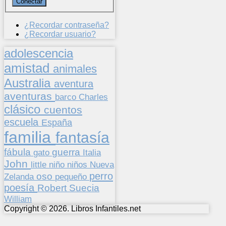
¿Recordar contraseña?
¿Recordar usuario?
adolescencia
amistad
animales
Australia
aventura
aventuras
barco
Charles
clásico
cuentos
escuela
España
familia
fantasía
fábula
guerra
gato
Italia
John
niños
little
niño
Nueva
perro
oso
pequeño
Zelanda
poesía
Suecia
Robert
William
Copyright © 2026. Libros Infantiles.net