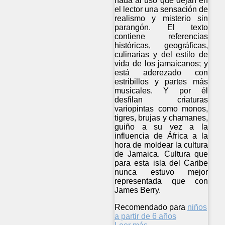
nada al uso que dejan en
el lector una sensación de
realismo y misterio sin
parangón. El texto
contiene referencias
históricas, geográficas,
culinarias y del estilo de
vida de los jamaicanos; y
está aderezado con
estribillos y partes más
musicales. Y por él
desfilan criaturas
variopintas como monos,
tigres, brujas y chamanes,
guiño a su vez a la
influencia de África a la
hora de moldear la cultura
de Jamaica. Cultura que
para esta isla del Caribe
nunca estuvo mejor
representada que con
James Berry.
Recomendado para
niños
a partir de 6 años