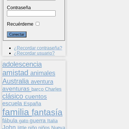
Contraseña
Recuérdeme
¿Recordar contraseña?
¿Recordar usuario?
adolescencia
amistad
animales
Australia
aventura
aventuras
barco
Charles
clásico
cuentos
escuela
España
familia
fantasía
fábula
guerra
gato
Italia
John
niños
little
niño
Nueva