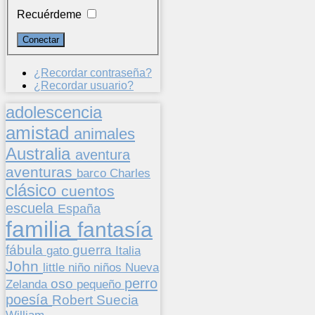
Recuérdeme
¿Recordar contraseña?
¿Recordar usuario?
adolescencia
amistad
animales
Australia
aventura
aventuras
barco
Charles
clásico
cuentos
escuela
España
familia
fantasía
fábula
guerra
gato
Italia
John
niños
little
niño
Nueva
perro
oso
pequeño
Zelanda
poesía
Suecia
Robert