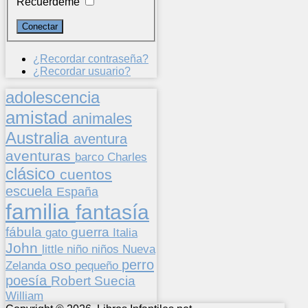
Recuérdeme
¿Recordar contraseña?
¿Recordar usuario?
adolescencia
amistad
animales
Australia
aventura
aventuras
barco
Charles
clásico
cuentos
escuela
España
familia
fantasía
fábula
guerra
gato
Italia
John
niños
little
niño
Nueva
perro
oso
pequeño
Zelanda
poesía
Suecia
Robert
William