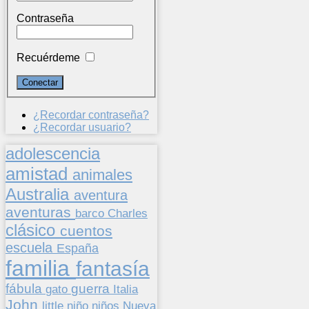
Contraseña
Recuérdeme
¿Recordar contraseña?
¿Recordar usuario?
adolescencia
amistad
animales
Australia
aventura
aventuras
barco
Charles
clásico
cuentos
escuela
España
familia
fantasía
fábula
guerra
gato
Italia
John
niños
little
niño
Nueva