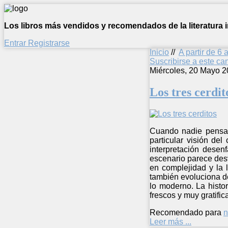
Los libros más vendidos y recomendados de la literatura in
Entrar
Registrarse
Inicio
//
A partir de 6 
Suscribirse a este c
Miércoles, 20 Mayo 2
Los tres cerdit
Cuando nadie pensaba
particular visión de
interpretación desen
escenario parece desv
en complejidad y la l
también evoluciona de
lo moderno. La histo
frescos y muy gratific
Recomendado para
n
Leer más ...