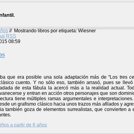
fantil.
años
//
Mostrando libros por etiqueta: Wiesner
anal RSS
015 08:59
os
 que era posible una sola adaptación más de “Los tres cerd
l clásico cuento. Y no sólo eso, también arrasó, pues se lle
fadada de esta fábula la acercó más a la realidad actual. Tod
anecerse y entran en acción otros personajes que son dominio d
ectura tiene múltiples ramas argumentales e interpretaciones. 
sde un grafismo clásico hacia unos trazos más afilados y agres
ria también goza de elementos surrealistas, que convierten a 
antes.
iños a partir de 6 años