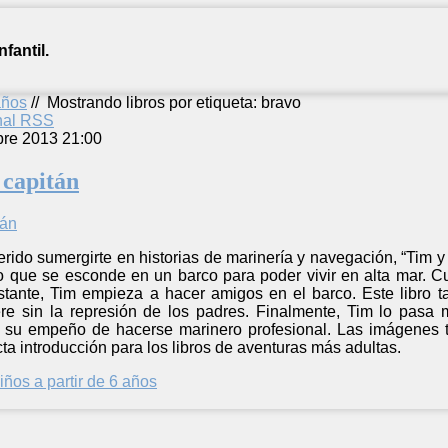
fantil.
años
//
Mostrando libros por etiqueta: bravo
anal RSS
bre 2013 21:00
 capitán
rido sumergirte en historias de marinería y navegación, “Tim y e
o que se esconde en un barco para poder vivir en alta mar. Cu
tante, Tim empieza a hacer amigos en el barco. Este libro 
re sin la represión de los padres. Finalmente, Tim lo pasa
 su empeño de hacerse marinero profesional. Las imágenes tr
ta introducción para los libros de aventuras más adultas.
iños a partir de 6 años