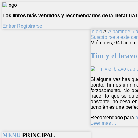
Los libros más vendidos y recomendados de la literatura in
Entrar
Registrarse
Inicio
//
A partir de 6 
Suscribirse a este c
Miércoles, 04 Diciem
Tim y el bravo
Si alguna vez has que
bordo. Tim es un niñ
forzosamente. No obs
hacer lo que se quie
obstante, no cesa en
también es una perfec
Recomendado para
n
Leer más ...
MENU
PRINCIPAL