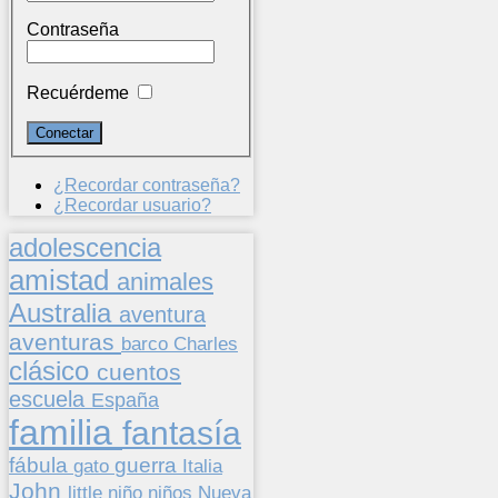
Contraseña
Recuérdeme
¿Recordar contraseña?
¿Recordar usuario?
adolescencia
amistad
animales
Australia
aventura
aventuras
barco
Charles
clásico
cuentos
escuela
España
familia
fantasía
fábula
guerra
gato
Italia
John
niños
little
niño
Nueva