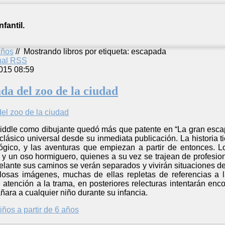
fantil.
años
//
Mostrando libros por etiqueta: escapada
anal RSS
015 08:59
da del zoo de la ciudad
Riddle como dibujante quedó más que patente en “La gran escap
lásico universal desde su inmediata publicación. La historia t
gico, y las aventuras que empiezan a partir de entonces. L
o y un oso hormiguero, quienes a su vez se trajean de profesi
lante sus caminos se verán separados y vivirán situaciones de 
losas imágenes, muchas de ellas repletas de referencias a 
n atención a la trama, en posteriores relecturas intentarán enco
ara a cualquier niño durante su infancia.
iños a partir de 6 años