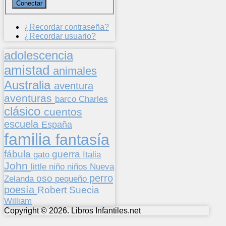
¿Recordar contraseña?
¿Recordar usuario?
adolescencia
amistad
animales
Australia
aventura
aventuras
barco
Charles
clásico
cuentos
escuela
España
familia
fantasía
fábula
guerra
gato
Italia
John
niños
little
niño
Nueva
perro
oso
pequeño
Zelanda
poesía
Suecia
Robert
William
Copyright © 2026. Libros Infantiles.net