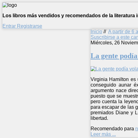
Los libros más vendidos y recomendados de la literatura in
Entrar
Registrarse
Inicio
//
A partir de 6 
Suscribirse a este c
Miércoles, 26 Noviem
La gente podía
Virginia Hamilton es 
conseguido aunar éxi
argumento nace direct
puesto que se muestr
pero cuenta la leyen
para escapar de las g
premiados Diane y Le
libertad.
Recomendado para
n
Leer más ...