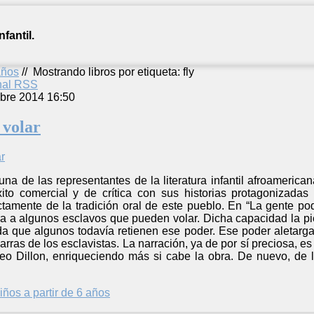
fantil.
años
//
Mostrando libros por etiqueta: fly
anal RSS
bre 2014 16:50
 volar
una de las representantes de la literatura infantil afroameri
to comercial y de crítica con sus historias protagonizadas
amente de la tradición oral de este pueblo. En “La gente podí
a a algunos esclavos que pueden volar. Dicha capacidad la pie
da que algunos todavía retienen ese poder. Ese poder aletarg
arras de los esclavistas. La narración, ya de por sí preciosa, e
o Dillon, enriqueciendo más si cabe la obra. De nuevo, de 
iños a partir de 6 años