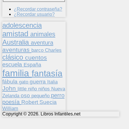
¿Recordar contraseña?
¿Recordar usuario?
adolescencia
amistad
animales
Australia
aventura
aventuras
barco
Charles
clásico
cuentos
escuela
España
familia
fantasía
fábula
guerra
gato
Italia
John
niños
little
niño
Nueva
perro
oso
pequeño
Zelanda
poesía
Suecia
Robert
William
Copyright © 2026. Libros Infantiles.net