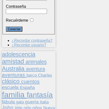
Contraseña
Recuérdeme
¿Recordar contraseña?
¿Recordar usuario?
adolescencia
amistad
animales
Australia
aventura
aventuras
barco
Charles
clásico
cuentos
escuela
España
familia
fantasía
fábula
guerra
gato
Italia
John
niños
little
niño
Nueva