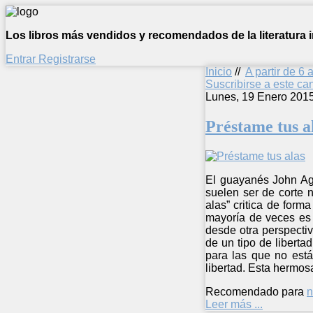
Los libros más vendidos y recomendados de la literatura in
Entrar
Registrarse
Inicio
//
A partir de 6 
Suscribirse a este c
Lunes, 19 Enero 201
Préstame tus a
El guayanés John Aga
suelen ser de corte n
alas” critica de form
mayoría de veces es 
desde otra perspecti
de un tipo de liberta
para las que no está
libertad. Esta hermos
Recomendado para
n
Leer más ...