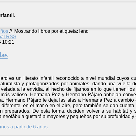
fantil.
años
//
Mostrando libros por etiqueta: lend
anal RSS
5 10:21
las
rd es un literato infantil reconocido a nivel mundial cuyos c
aturalista y protagonizados por animales, dando una vuelta de
a velada a la envidia, al hecho de fijarnos en lo que tienen l
más valioso. Hermana Pez y Hermano Pájaro anhelan converti
va. Hermano Pájaro le deja las alas a Hermana Pez a cambio
d diferente, en el mar o en el aire, pero también se dan cuen
n preparados. De esta forma, deciden volver a su hábitat y
a neofábula gustará a mayores y pequeños por su profunidad y 
iños a partir de 6 años