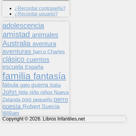
¿Recordar contraseña?
¿Recordar usuario?
adolescencia
amistad
animales
Australia
aventura
aventuras
barco
Charles
clásico
cuentos
escuela
España
familia
fantasía
fábula
guerra
gato
Italia
John
niños
little
niño
Nueva
perro
oso
pequeño
Zelanda
poesía
Suecia
Robert
William
Copyright © 2026. Libros Infantiles.net