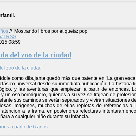
fantil.
años
//
Mostrando libros por etiqueta: pop
anal RSS
015 08:59
da del zoo de la ciudad
Riddle como dibujante quedó más que patente en “La gran escap
lásico universal desde su inmediata publicación. La historia t
gico, y las aventuras que empiezan a partir de entonces. L
o y un oso hormiguero, quienes a su vez se trajean de profesi
lante sus caminos se verán separados y vivirán situaciones de 
losas imágenes, muchas de ellas repletas de referencias a 
n atención a la trama, en posteriores relecturas intentarán enco
ara a cualquier niño durante su infancia.
iños a partir de 6 años