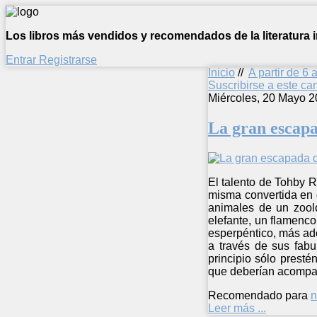
Los libros más vendidos y recomendados de la literatura in
Entrar
Registrarse
Inicio
//
A partir de 6 
Suscribirse a este c
Miércoles, 20 Mayo 2
La gran escapa
El talento de Tohby 
misma convertida en c
animales de un zooló
elefante, un flamenc
esperpéntico, más ade
a través de sus fabu
principio sólo presté
que deberían acompañ
Recomendado para
n
Leer más ...