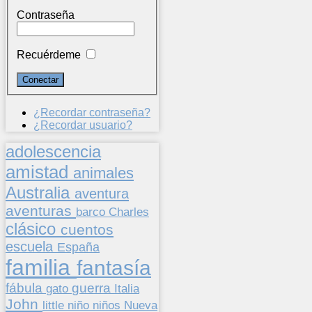
Contraseña
Recuérdeme
¿Recordar contraseña?
¿Recordar usuario?
adolescencia
amistad
animales
Australia
aventura
aventuras
barco
Charles
clásico
cuentos
escuela
España
familia
fantasía
fábula
guerra
gato
Italia
John
niños
little
niño
Nueva