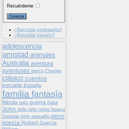
Recuérdeme
¿Recordar contraseña?
¿Recordar usuario?
adolescencia
amistad
animales
Australia
aventura
aventuras
barco
Charles
clásico
cuentos
escuela
España
familia
fantasía
fábula
guerra
gato
Italia
John
niños
little
niño
Nueva
perro
oso
pequeño
Zelanda
poesía
Suecia
Robert