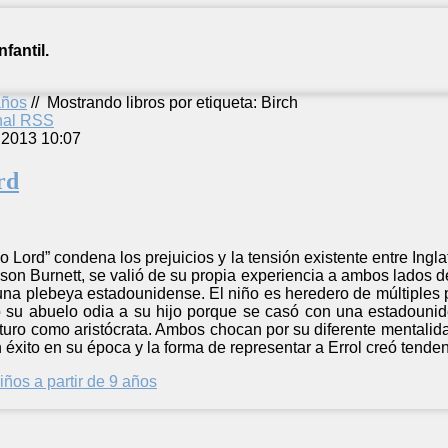
fantil.
años
//
Mostrando libros por etiqueta: Birch
anal RSS
 2013 10:07
rd
o Lord” condena los prejuicios y la tensión existente entre Ingla
on Burnett, se valió de su propia experiencia a ambos lados del 
una plebeya estadounidense. El niño es heredero de múltiples p
 su abuelo odia a su hijo porque se casó con una estadounid
futuro como aristócrata. Ambos chocan por su diferente mental
n éxito en su época y la forma de representar a Errol creó tende
iños a partir de 9 años