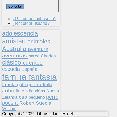
¿Recordar contraseña?
¿Recordar usuario?
adolescencia
amistad
animales
Australia
aventura
aventuras
barco
Charles
clásico
cuentos
escuela
España
familia
fantasía
fábula
guerra
gato
Italia
John
niños
little
niño
Nueva
perro
oso
pequeño
Zelanda
poesía
Suecia
Robert
William
Copyright © 2026. Libros Infantiles.net