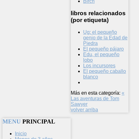
Birch
libros relacionados
(por etiqueta)
Ug: el pequeño
genio de la Edad de
Piedra
El pequeño pájaro
Edu, el pequeño
lobo
Los incursores
El pequeño caballo
blanco
Más en esta categoría:
«
Las aventuras de Tom
Sawyer
volver arriba
MENU
PRINCIPAL
Inicio