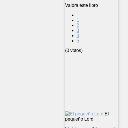
Valora este libro
1
2
3
4
5
(0 votos)
El
pequeño Lord