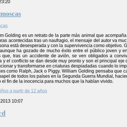
23:20
s moscas
iam Golding es un retrato de la parte más animal que acompañ
uras acontecidas tras un naufragio, el mensaje del autor va much
ona está desesperada y con la supervivencia como objetivo. G
, aunque ha gozado de mucho éxito entre el público joven y e
 que, tras un accidente de avión, se ven obligados a convivi
a y el conflicto se dan desde muy pronto y son el principal eje 
ionar y transformarse en criaturas despiadadas cuando lo importa
jes como Ralph, Jack o Piggy. William Golding pensaba que ca
el papel de todos los países en la Segunda Guerra Mundial, haci
el fin de la inocencia para muchos que la habían vivido.
iños a partir de 12 años
 2013 10:07
rd