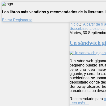
Los libros más vendidos y recomendados de la literatura in
Entrar
Registrarse
Inicio
//
A partir de 9 
Suscribirse a este c
Martes, 30 Septiembr
Un sándwich g
“Un sándiwch gigante
pequeño pueblo situad
tiene una idea marav
gigante, y cerrarlo c
pueblerinos se toman
depositarlo donde des
Burroway alcanzó tre
panadero, supo descri
Recomendado para
n
Leer más ...