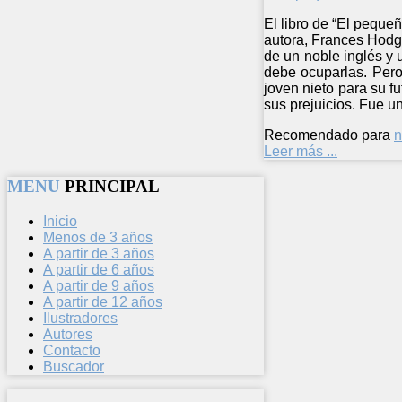
El libro de “El pequeñ
autora, Frances Hodgs
de un noble inglés y 
debe ocuparlas. Pero
joven nieto para su 
sus prejuicios. Fue u
Recomendado para
n
Leer más ...
MENU
PRINCIPAL
Inicio
Menos de 3 años
A partir de 3 años
A partir de 6 años
A partir de 9 años
A partir de 12 años
Ilustradores
Autores
Contacto
Buscador