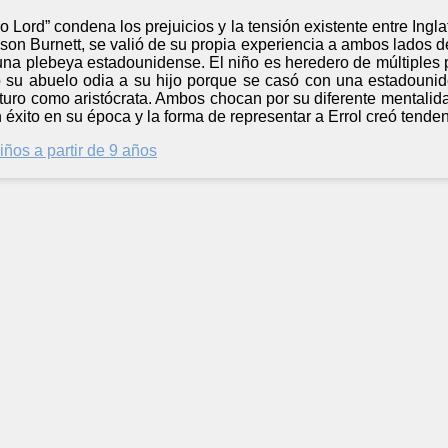
o Lord” condena los prejuicios y la tensión existente entre Ingla
on Burnett, se valió de su propia experiencia a ambos lados del 
una plebeya estadounidense. El niño es heredero de múltiples p
 su abuelo odia a su hijo porque se casó con una estadounid
futuro como aristócrata. Ambos chocan por su diferente mental
n éxito en su época y la forma de representar a Errol creó tende
iños a partir de 9 años