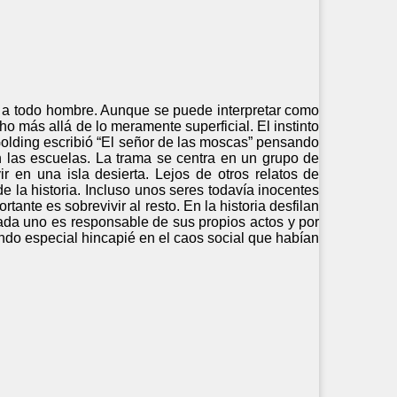
a a todo hombre. Aunque se puede interpretar como
o más allá de lo meramente superficial. El instinto
olding escribió “El señor de las moscas” pensando
n las escuelas. La trama se centra en un grupo de
r en una isla desierta. Lejos de otros relatos de
de la historia. Incluso unos seres todavía inocentes
nte es sobrevivir al resto. En la historia desfilan
da uno es responsable de sus propios actos y por
endo especial hincapié en el caos social que habían