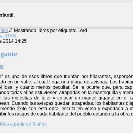
fantil.
años
//
Mostrando libros por etiqueta: Lord
anal RSS
e 2014 14:25
igante
” es una de esos libros que triunfan por hilarantes, esperpén
o en un valle, al cual llega una plaga de avispas. Los habita
illosa, y cuanto menos peculiar. Se le ocurre que, para capt
uando todas ellas estuviesen atrapadas en la mantequilla y me
 las molestias de tejer y colocar un mantel gigante en el c
ean. Cuando las avispas quedan atrapadas, los habitantes dispo
mendo éxito con esta obra, escrita en verso y exportada a mú
bir los rasgos de cada habitante del pueblo dotando a la obra d
iños a partir de 6 años