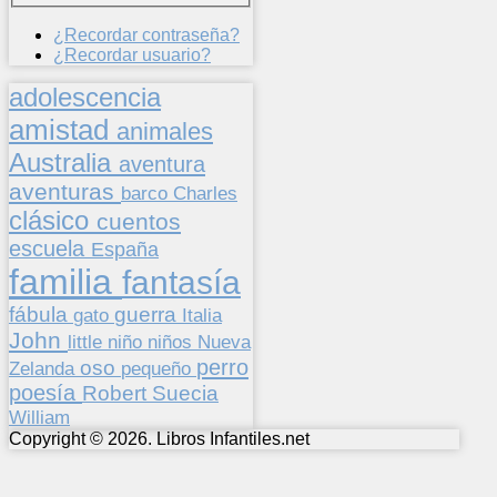
¿Recordar contraseña?
¿Recordar usuario?
adolescencia
amistad
animales
Australia
aventura
aventuras
barco
Charles
clásico
cuentos
escuela
España
familia
fantasía
fábula
guerra
gato
Italia
John
niños
little
niño
Nueva
perro
oso
pequeño
Zelanda
poesía
Suecia
Robert
William
Copyright © 2026. Libros Infantiles.net