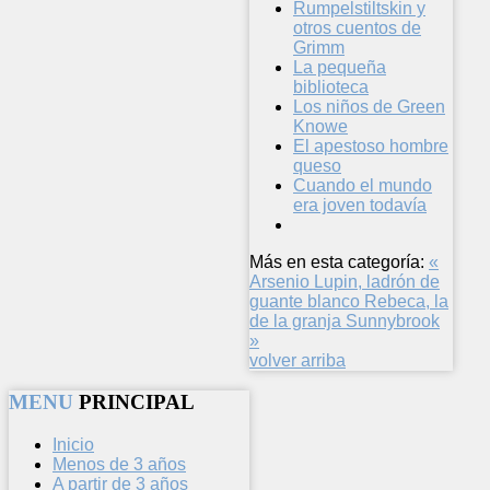
Rumpelstiltskin y
otros cuentos de
Grimm
La pequeña
biblioteca
Los niños de Green
Knowe
El apestoso hombre
queso
Cuando el mundo
era joven todavía
Más en esta categoría:
«
Arsenio Lupin, ladrón de
guante blanco
Rebeca, la
de la granja Sunnybrook
»
volver arriba
MENU
PRINCIPAL
Inicio
Menos de 3 años
A partir de 3 años