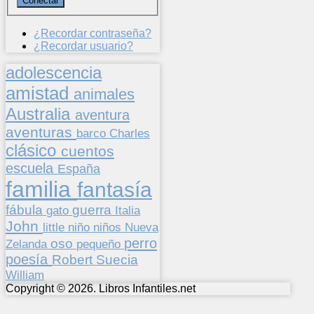
¿Recordar contraseña?
¿Recordar usuario?
adolescencia
amistad
animales
Australia
aventura
aventuras
barco
Charles
clásico
cuentos
escuela
España
familia
fantasía
fábula
guerra
gato
Italia
John
niños
little
niño
Nueva
perro
oso
pequeño
Zelanda
poesía
Suecia
Robert
William
Copyright © 2026. Libros Infantiles.net