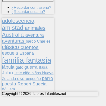
¿Recordar contraseña?
¿Recordar usuario?
adolescencia
amistad
animales
Australia
aventura
aventuras
barco
Charles
clásico
cuentos
escuela
España
familia
fantasía
fábula
guerra
gato
Italia
John
niños
little
niño
Nueva
perro
oso
pequeño
Zelanda
poesía
Suecia
Robert
William
Copyright © 2026. Libros Infantiles.net