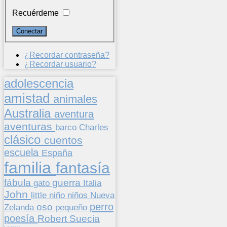
Recuérdeme
¿Recordar contraseña?
¿Recordar usuario?
adolescencia
amistad
animales
Australia
aventura
aventuras
barco
Charles
clásico
cuentos
escuela
España
familia
fantasía
fábula
guerra
gato
Italia
John
niños
little
niño
Nueva
perro
oso
pequeño
Zelanda
poesía
Suecia
Robert