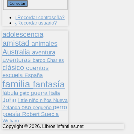
¿Recordar contraseña?
¿Recordar usuario?
adolescencia
amistad
animales
Australia
aventura
aventuras
barco
Charles
clásico
cuentos
escuela
España
familia
fantasía
fábula
guerra
gato
Italia
John
niños
little
niño
Nueva
perro
oso
pequeño
Zelanda
poesía
Suecia
Robert
William
Copyright © 2026. Libros Infantiles.net