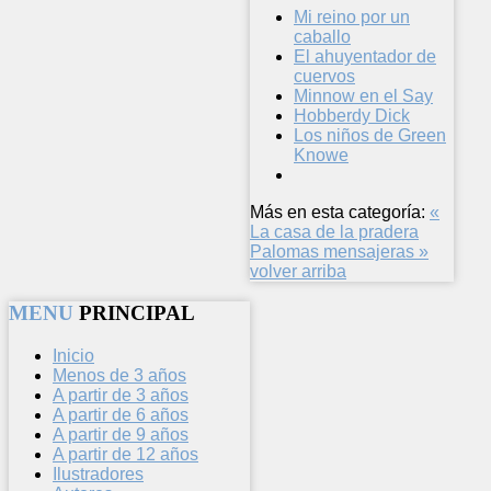
Mi reino por un
caballo
El ahuyentador de
cuervos
Minnow en el Say
Hobberdy Dick
Los niños de Green
Knowe
Más en esta categoría:
«
La casa de la pradera
Palomas mensajeras »
volver arriba
MENU
PRINCIPAL
Inicio
Menos de 3 años
A partir de 3 años
A partir de 6 años
A partir de 9 años
A partir de 12 años
Ilustradores