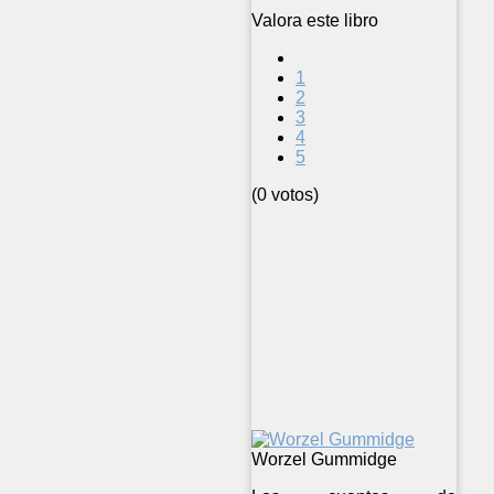
Valora este libro
1
2
3
4
5
(0 votos)
Worzel Gummidge