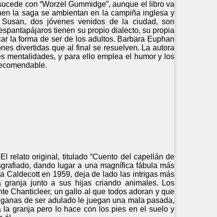
sucede con “Worzel Gummidge”, aunque el libro va
nen la saga se ambientan en la campiña inglesa y
 Susan, dos jóvenes venidos de la ciudad, son
espantapájaros tienen su propio dialecto, su propia
car la forma de ser de los adultos. Barbara Euphan
nes divertidas que al final se resuelven. La autora
tes mentalidades, y para ello emplea el humor y los
 recomendable.
l relato original, titulado “Cuento del capellán de
esgrafiado, dando lugar a una magnífica fábula más
la Caldecott en 1959, deja de lado las intrigas más
 granja junto a sus hijas criando animales. Los
te Chanticleer, un gallo al que todos adoran y que
us ganas de ser adulado le juegan una mala pasada,
 la granja pero lo hace con los pies en el suelo y