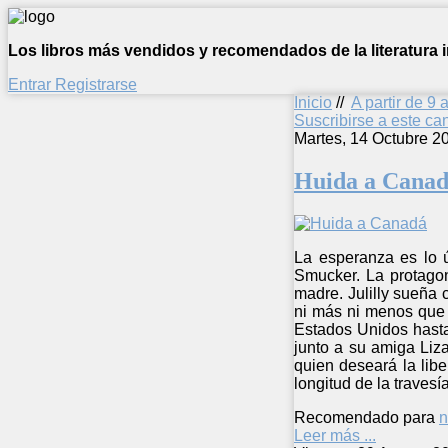
Los libros más vendidos y recomendados de la literatura in
Entrar
Registrarse
Inicio
//
A partir de 9 
Suscribirse a este c
Martes, 14 Octubre 2
Huida a Cana
La esperanza es lo ú
Smucker. La protagon
madre. Julilly sueña 
ni más ni menos que 
Estados Unidos hasta 
junto a su amiga Liza
quien deseará la lib
longitud de la traves
Recomendado para
n
Leer más ...