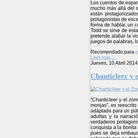
Los cuentos de espan
mucho más allá del s
están protagonizado
protagonistas de exce
forma de hablar, un 
Todd se sirve de esta
pretende alabar la vi
juegos de palabras, 
Recomendado para
n
Leer más ...
Jueves, 10 Abril 2014
Chanticleer y 
“Chanticleer y el zor
monjas”, es reescrito
adaptada para un públ
adultas y la narraci
verdaderos protagoni
conquista a la bonita
pues se deja embaucar