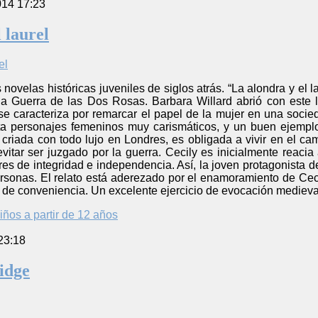
014 17:23
 laurel
novelas históricas juveniles de siglos atrás. “La alondra y el la
na Guerra de las Dos Rosas. Barbara Willard abrió con este l
se caracteriza por remarcar el papel de la mujer en una socie
ta personajes femeninos muy carismáticos, y un buen ejemplo 
 criada con todo lujo en Londres, es obligada a vivir en el c
vitar ser juzgado por la guerra. Cecily es inicialmente reacia a
es de integridad e independencia. Así, la joven protagonista dej
ersonas. El relato está aderezado por el enamoramiento de Cec
de conveniencia. Un excelente ejercicio de evocación medieval 
iños a partir de 12 años
23:18
idge