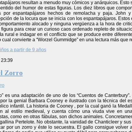
tapájaros resultan a menudo muy cómicos y anárquicos. Esto 
entido del humor de estas figuras. Los diez libros que compo
s por espantapájaros hechos de remolacha y paja. John y
pción de la locura que se inicia con los espantapájaros. Estos 
comportamiento alocado y ninguna vergüenza a la hora de criti
 figura para crear un curioso caos ordenado repleto de situacio
da rural e indagar en el conflicto que se produce entre diferen
lo cual convierte a “Worzel Gummidge” en una lectura más que
iños a partir de 9 años
 23:39
el Zorro
ro” es una adaptación de uno de los “Cuentos de Canterbury”. E
 por la genial Barbara Cooney e ilustrado con la técnica del 
ico infantil. La historia de Cooney , por la cual ganó la Medal
ón al estilo medieval, y cuenta cómo una viuda vive en una
stas, como en otras fábulas, son dichos animales. Concretamen
 gallina Pertelote. No obstante, la vanidad de Chanticleer y s
 por un zorro y éste lo secuestra. El gallo consigue volver a