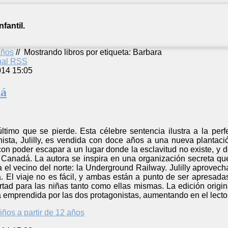
fantil.
años
//
Mostrando libros por etiqueta: Barbara
anal RSS
014 15:05
dá
ltimo que se pierde. Esta célebre sentencia ilustra a la pe
ista, Julilly, es vendida con doce años a una nueva plantac
con poder escapar a un lugar donde la esclavitud no existe, y 
Canadá. La autora se inspira en una organización secreta que
el vecino del norte: la Underground Railway. Julilly aprovech
. El viaje no es fácil, y ambas están a punto de ser apresadas
ertad para las niñas tanto como ellas mismas. La edición ori
ía emprendida por las dos protagonistas, aumentando en el lector
iños a partir de 12 años