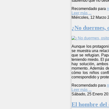
sabiendo que no debe 
Recomendado para
n
Leer más ...
Miércoles, 12 Marzo 
¿No duermes, o
Aunque los protagonis
se muestra una relac
que se refugian. Papá
teniendo miedo. El p
hay solución, ambos 
momento. Además de l
cómo los niños confí
correspondido y prote
Recomendado para
n
Leer más ...
Sábado, 25 Enero 20
El hombre del 