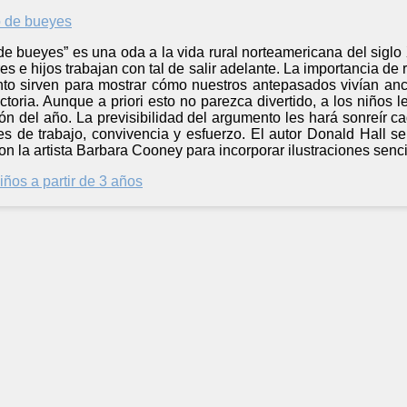
de bueyes” es una oda a la vida rural norteamericana del siglo 
es e hijos trabajan con tal de salir adelante. La importancia de 
nto sirven para mostrar cómo nuestros antepasados vivían anc
actoria. Aunque a priori esto no parezca divertido, a los niños 
ión del año. La previsibilidad del argumento les hará sonreír
es de trabajo, convivencia y esfuerzo. El autor Donald Hall s
con la artista Barbara Cooney para incorporar ilustraciones senc
iños a partir de 3 años