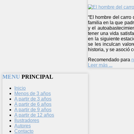
“El hombre del carro 
familia en la que padr
y el autoabastecimie
tener una vida satisf
en la siguiente estac
se les inculcan valor
historia, y se asoció 
Recomendado para
n
Leer más ...
MENU
PRINCIPAL
Inicio
Menos de 3 años
A partir de 3 años
A partir de 6 años
A partir de 9 años
A partir de 12 años
Ilustradores
Autores
Contacto