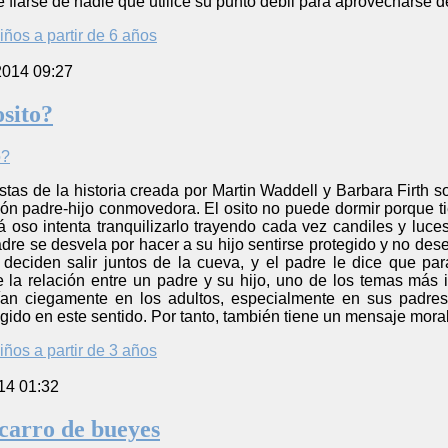
fiarse de nadie que utilice su punto débil para aprovecharse de
iños a partir de 6 años
2014 09:27
sito?
tas de la historia creada por Martin Waddell y Barbara Firth 
ión padre-hijo conmovedora. El osito no puede dormir porque t
 oso intenta tranquilizarlo trayendo cada vez candiles y luce
adre se desvela por hacer a su hijo sentirse protegido y no 
deciden salir juntos de la cueva, y el padre le dice que par
a relación entre un padre y su hijo, uno de los temas más i
an ciegamente en los adultos, especialmente en sus padres, 
gido en este sentido. Por tanto, también tiene un mensaje moral
iños a partir de 3 años
14 01:32
carro de bueyes