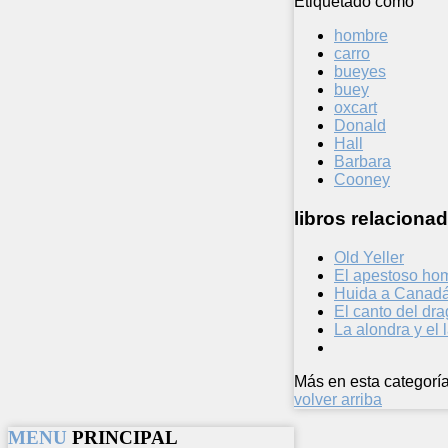
Etiquetado como
hombre
carro
bueyes
buey
oxcart
Donald
Hall
Barbara
Cooney
libros relacionad
Old Yeller
El apestoso ho
Huida a Canad
El canto del dr
La alondra y el 
Más en esta categoría
volver arriba
MENU
PRINCIPAL