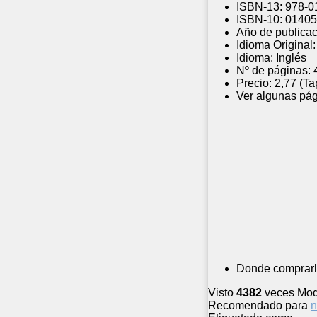
ISBN-13:
978-0
ISBN-10:
01405
Año de publicac
Idioma Original:
Idioma:
Inglés
Nº de páginas:
Precio:
2,77 (Ta
Ver algunas pág
Donde comprarl
Visto
4382
veces
Mod
Recomendado para
n