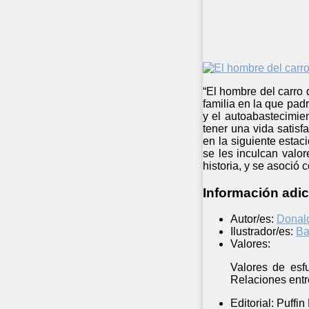
“El hombre del carro 
familia en la que padr
y el autoabastecimie
tener una vida satisf
en la siguiente estac
se les inculcan valor
historia, y se asoció 
Información adic
Autor/es:
Donald
Ilustrador/es:
Ba
Valores:
Valores de esfu
Relaciones entre
Editorial:
Puffin