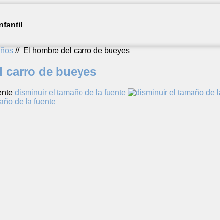
fantil.
años
//
El hombre del carro de bueyes
l carro de bueyes
ente
disminuir el tamaño de la fuente