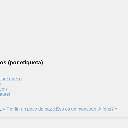
os (por etiqueta)
mbre queso
á
agón
laurel
:
« Por fin un poco de paz
¿Eso es un monstruo, Alfons? »